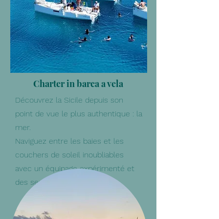
Charter in barca a vela
Découvrez la Sicile depuis son
point de vue le plus authentique : la
mer.
Naviguez entre les baies et les
couchers de soleil inoubliables
avec un équipage expérimenté et
des services personnalisés.